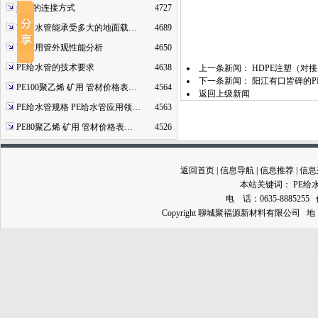
pe管的连接方式
4727
PE给水管能承受多大的地面载…
4689
PE矿用管外观性能分析
4650
PE给水管的技术要求
4638
上一条新闻：
HDPE注塑（对
下一条新闻：
阳江有口皆碑的P
PE100聚乙烯 矿用 管材价格表…
4564
返回上级新闻
PE给水管规格 PE给水管应用领…
4563
PE80聚乙烯 矿用 管材价格表…
4526
返回首页
|
信息导航
|
信息推荐
|
信息
本站关键词：
PE给
电 话：0635-8885255 
Copyright 聊城聚福源新材料有限公