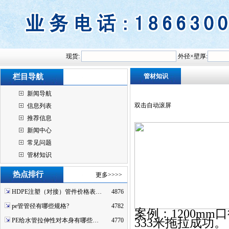
现货:
外径×壁厚:
栏目导航
管材知识
新闻导航
双击自动滚屏
信息列表
推荐信息
新闻中心
常见问题
管材知识
热点排行
更多>>>>
HDPE注塑（对接）管件价格表…
4876
pe管管径有哪些规格?
4782
案例：
1200m
333米拖拉
成功。
PE给水管拉伸性对本身有哪些…
4770