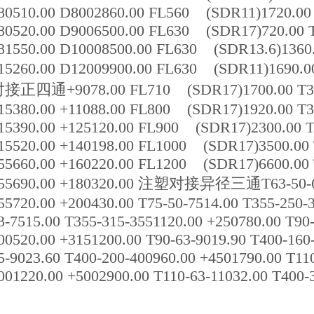
80510.00 D8002860.00 FL560 (SDR11)1720.00 
80520.00 D9006500.00 FL630 (SDR17)720.00 T
81550.00 D10008500.00 FL630 (SDR13.6)1360.
15260.00 D12009900.00 FL630 (SDR11)1690.0
接正四通+9078.00 FL710 (SDR17)1700.00 T31
15380.00 +11088.00 FL800 (SDR17)1920.00 T3
15390.00 +125120.00 FL900 (SDR17)2300.00 T
15520.00 +140198.00 FL1000 (SDR17)3500.00 
55660.00 +160220.00 FL1200 (SDR17)6600.00 
55690.00 +180320.00 注塑对接异径三通T63-50-63
55720.00 +200430.00 T75-50-7514.00 T355-250-
3-7515.00 T355-315-3551120.00 +250780.00 T90-
00520.00 +3151200.00 T90-63-9019.90 T400-160
5-9023.60 T400-200-400960.00 +4501790.00 T110
001220.00 +5002900.00 T110-63-11032.00 T400-