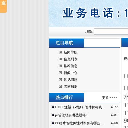
现货:
栏目导航
新闻导航
双
信息列表
推荐信息
新闻中心
常见问题
管材知识
水
热点排行
更多>>>>
1
HDPE注塑（对接）管件价格表…
4872
1
pe管管径有哪些规格?
4781
9
PE给水管拉伸性对本身有哪些…
4768
1