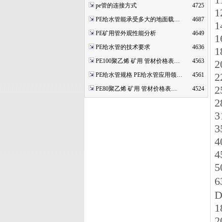
pe管的连接方式
4725
1
PE给水管能承受多大的地面载…
4687
1
PE矿用管外观性能分析
4649
1
PE给水管的技术要求
4636
1
PE100聚乙烯 矿用 管材价格表…
4563
2
2
PE给水管规格 PE给水管应用领…
4561
2
PE80聚乙烯 矿用 管材价格表…
4524
2
3
3
4
4
5
6
D
1
2