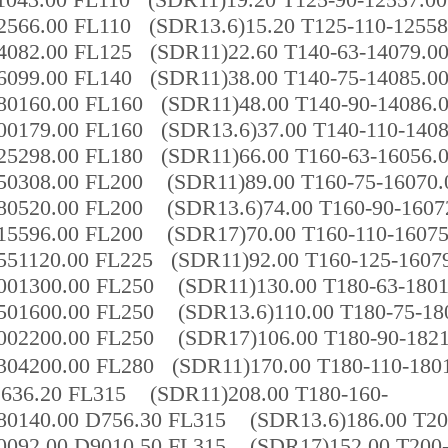
2566.00 FL110 (SDR13.6)15.20 T125-110-12558
4082.00 FL125 (SDR11)22.60 T140-63-14079.00
6099.00 FL140 (SDR11)38.00 T140-75-14085.00
80160.00 FL160 (SDR11)48.00 T140-90-14086.0
00179.00 FL160 (SDR13.6)37.00 T140-110-1408
25298.00 FL180 (SDR11)66.00 T160-63-16056.0
50308.00 FL200 (SDR11)89.00 T160-75-16070.
80520.00 FL200 (SDR13.6)74.00 T160-90-16072
15596.00 FL200 (SDR17)70.00 T160-110-16075
551120.00 FL225 (SDR11)92.00 T160-125-16079
001300.00 FL250 (SDR11)130.00 T180-63-1801
501600.00 FL250 (SDR13.6)110.00 T180-75-180
002200.00 FL250 (SDR17)106.00 T180-90-1821
304200.00 FL280 (SDR11)170.00 T180-110
636.20 FL315 (SDR11)208.00 T180-160-
80140.00 D756.30 FL315 (SDR13.6)186.00 T20
0092.00 D9010.50 FL315 (SDR17)152.00 T200-